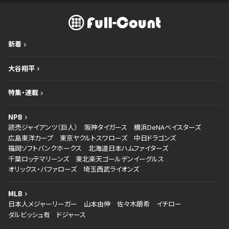
新着
大谷翔平
特集・連載
NPB
読売ジャイアンツ（巨人）
阪神タイガース
横浜DeNAベイスターズ
広島東洋カープ
東京ヤクルトスワローズ
中日ドラゴンズ
福岡ソフトバンクホークス
北海道日本ハムファイターズ
千葉ロッテマリーンズ
東北楽天ゴールデンイーグルス
オリックス・バファローズ
埼玉西武ライオンズ
MLB
日本人メジャーリーガー
山本由伸
佐々木朗希
イチロー
ダルビッシュ有
ドジャース