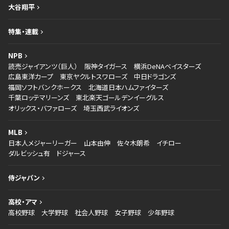
大谷翔平
特集・連載
NPB
読売ジャイアンツ（巨人）
阪神タイガース
横浜DeNAベイスターズ
広島東洋カープ
東京ヤクルトスワローズ
中日ドラゴンズ
福岡ソフトバンクホークス
北海道日本ハムファイターズ
千葉ロッテマリーンズ
東北楽天ゴールデンイーグルス
オリックス・バファローズ
埼玉西武ライオンズ
MLB
日本人メジャーリーガー
山本由伸
佐々木朗希
イチロー
ダルビッシュ有
ドジャース
侍ジャパン
高校・アマ
高校野球
大学野球
社会人野球
女子野球
少年野球