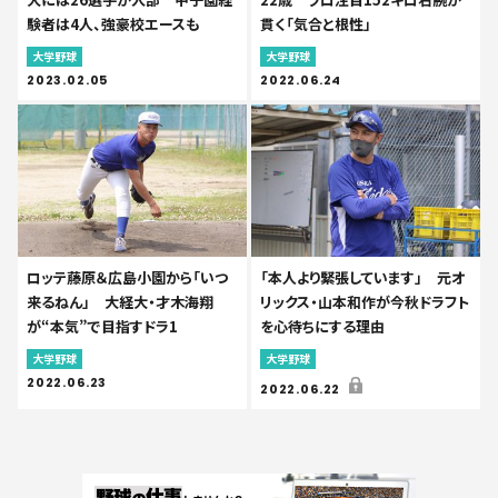
験者は4人、強豪校エースも
貫く「気合と根性」
大学野球
大学野球
2023.02.05
2022.06.24
ロッテ藤原＆広島小園から「いつ
「本人より緊張しています」 元オ
来るねん」 大経大・才木海翔
リックス・山本和作が今秋ドラフト
が“本気”で目指すドラ1
を心待ちにする理由
大学野球
大学野球
2022.06.23
2022.06.22