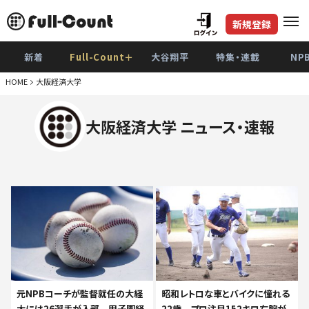
新規登録
新着
Full-Count＋
大谷翔平
特集・連載
NP
HOME
大阪経済大学
大阪経済大学 ニュース・速報
元NPBコーチが監督就任の大経
昭和レトロな車とバイクに憧れる
大には26選手が入部 甲子園経
22歳 プロ注目152キロ右腕が