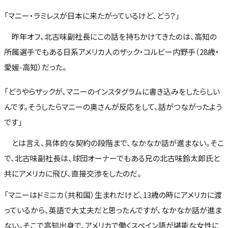
「マニー・ラミレスが日本に来たがっているけど、どう？」
昨年オフ、北古味副社長にこの話を持ちかけてきたのは、高知の
所属選手でもある日系アメリカ人のザック・コルビー内野手（28歳・
愛媛-高知）だった。
「どうやらザックが、マニーのインスタグラムに書き込みをしたらしい
んです。そうしたらマニーの奥さんが反応をして、話がつながったよう
です」
とは言え、具体的な契約の段階まで、なかなか話が進まない。そこ
で、北古味副社長は、球団オーナーでもある兄の北古味鈴太郎氏と
共にアメリカに飛び、直接交渉をしたのだ。
「マニーはドミニカ（共和国）生まれだけど、13歳の時にアメリカに渡
っているから、英語で大丈夫だと思ったんですが、なかなか話が進ま
ない。そこで高知出身で、アメリカで働くスペイン語が堪能な女性に