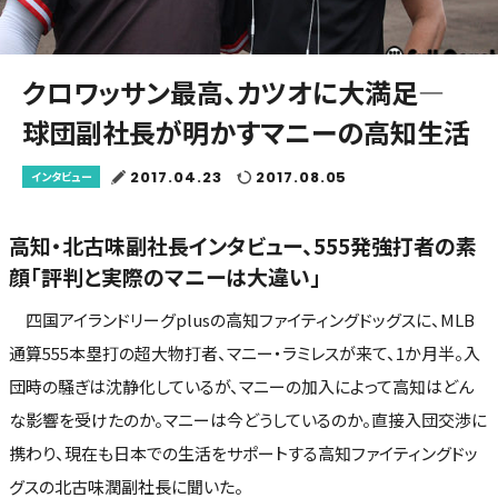
クロワッサン最高、カツオに大満足―
球団副社長が明かすマニーの高知生活
2017.04.23
2017.08.05
インタビュー
高知・北古味副社長インタビュー、555発強打者の素
顔「評判と実際のマニーは大違い」
四国アイランドリーグplusの高知ファイティングドッグスに、MLB
通算555本塁打の超大物打者、マニー・ラミレスが来て、1か月半。入
団時の騒ぎは沈静化しているが、マニーの加入によって高知はどん
な影響を受けたのか。マニーは今どうしているのか。直接入団交渉に
携わり、現在も日本での生活をサポートする高知ファイティングドッ
グスの北古味潤副社長に聞いた。