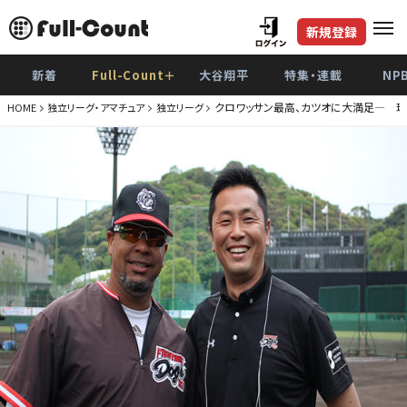
新規登録
新着
Full-Count＋
大谷翔平
特集・連載
NP
クロワッサン最高、カツオに大満足― 
HOME
独立リーグ・アマチュア
独立リーグ