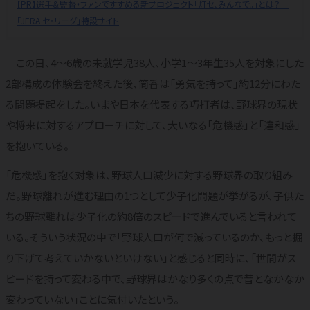
【PR】選手＆監督・ファンですすめる新プロジェクト「灯セ、みんなで。」とは？
「JERA セ・リーグ」特設サイト
この日、4～6歳の未就学児38人、小学1～3年生35人を対象にした
2部構成の体験会を終えた後、筒香は「勇気を持って」約12分にわた
る問題提起をした。いまや日本を代表する巧打者は、野球界の現状
や将来に対するアプローチに対して、大いなる「危機感」と「違和感」
を抱いている。
「危機感」を抱く対象は、野球人口減少に対する野球界の取り組み
だ。野球離れが進む理由の1つとして少子化問題が挙がるが、子供た
ちの野球離れは少子化の約8倍のスピードで進んでいると言われて
いる。そういう状況の中で「野球人口が何で減っているのか、もっと掘
り下げて考えていかないといけない」と感じると同時に、「世間がス
ピードを持って変わる中で、野球界はかなり多くの点で昔となかなか
変わっていない」ことに気付いたという。