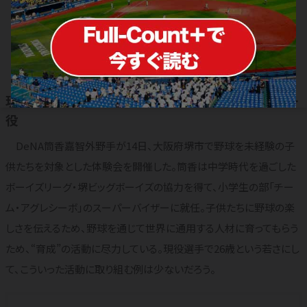
筒香嘉智が勇気を振り絞った12分間ス
ピーチ 球界の現状に違和感と危機感
2018.01.15
2019.08.03
横浜DeNAベイスターズ
現役選手ながら真剣に考える「子供たちの将来」に一
役
DeNA筒香嘉智外野手が14日、大阪府堺市で野球を未経験の子
供たちを対象とした体験会を開催した。筒香は中学時代を過ごした
ボーイズリーグ・堺ビッグボーイズの協力を得て、小学生の部「チー
ム・アグレシーボ」のスーパーバイザーに就任。子供たちに野球の楽
しさを伝えるため、野球を通じて世界に通用する人材に育ってもらう
ため、“育成”の活動に尽力している。現役選手で26歳という若さにし
て、こういった活動に取り組む例は少ないだろう。