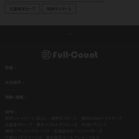
広島東洋カープ
阪神タイガース
新着
大谷翔平
特集・連載
NPB
読売ジャイアンツ（巨人）
阪神タイガース
横浜DeNAベイスターズ
広島東洋カープ
東京ヤクルトスワローズ
中日ドラゴンズ
福岡ソフトバンクホークス
北海道日本ハムファイターズ
千葉ロッテマリーンズ
東北楽天ゴールデンイーグルス