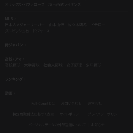
オリックス・バファローズ
埼玉西武ライオンズ
MLB
日本人メジャーリーガー
山本由伸
佐々木朗希
イチロー
ダルビッシュ有
ドジャース
侍ジャパン
高校・アマ
高校野球
大学野球
社会人野球
女子野球
少年野球
ランキング
動画
Full-Countとは
お問い合わせ
運営会社
特定商取引法に基づく表示
サイトポリシー
プライバシーポリシー
パーソナルデータの外部送信について
お知らせ