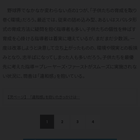
野球界でなかなか変わらない点の1つが、「子供たちの育成を取り
巻く環境」だろう。最近では、従来の詰め込み型、あるいはスパルタ形
式の育成方法に疑問を抱く指導者も多い。子供たちの個性を伸ばす
育成を心掛ける指導者は着実に増えているが、まだまだ少数派。一
度は改革しようと決意して立ち上がったものの、環境や現実との板挟
みとなり、志半ばになってしまった人も多いだろう。子供たちを最優
先に考えた指導＝プレーヤーズ・ファーストがスムーズに実施されな
い状況に、筒香は「違和感」を抱いている。
「違和感」を抱いたきっかけは…
1
2
3
4