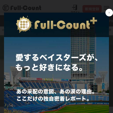
新規登録
新着
Full-Count＋
大谷翔平
特集・連載
NP
筒香嘉智が勇気を振り絞
HOME
プロ野球
JERA セ・リーグ
横浜DeNAベイスターズ
「チーム・アグレシーボ」の体験会を開催したDeNA・筒香嘉智【写真：荒川祐史】