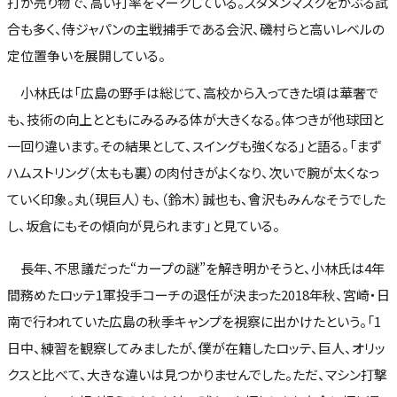
打が売り物で、高い打率をマークしている。スタメンマスクをかぶる試
合も多く、侍ジャパンの主戦捕手である会沢、磯村らと高いレベルの
定位置争いを展開している。
小林氏は「広島の野手は総じて、高校から入ってきた頃は華奢で
も、技術の向上とともにみるみる体が大きくなる。体つきが他球団と
一回り違います。その結果として、スイングも強くなる」と語る。「まず
ハムストリング（太もも裏）の肉付きがよくなり、次いで腕が太くなっ
ていく印象。丸（現巨人）も、（鈴木）誠也も、會沢もみんなそうでした
し、坂倉にもその傾向が見られます」と見ている。
長年、不思議だった“カープの謎”を解き明かそうと、小林氏は4年
間務めたロッテ1軍投手コーチの退任が決まった2018年秋、宮崎・日
南で行われていた広島の秋季キャンプを視察に出かけたという。「1
日中、練習を観察してみましたが、僕が在籍したロッテ、巨人、オリッ
クスと比べて、大きな違いは見つかりませんでした。ただ、マシン打撃