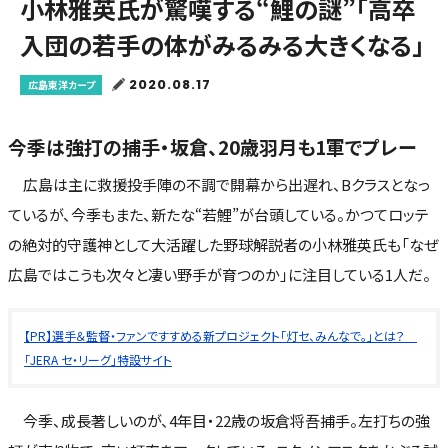
小林雅英氏が驚嘆する“鯉の謎”「高卒
入団の若手の体がみるみる大きくなる」
2020.08.17
広島東洋カープ
今季は強打の捕手・坂倉、20歳羽月も1軍でプレー
広島は主に救援投手陣の不調で開幕から出遅れ、Bクラスとなっ
ているが、今季もまた、新たな“若鯉”が台頭している。かつてロッテ
の絶対的守護神として大活躍した野球解説者の小林雅英氏も「なぜ
広島ではこうも次々と凄い野手が育つのか」に注目している1人だ。
【PR】選手＆監督・ファンですすめる新プロジェクト「灯セ、みんなで。」とは？
「JERA セ・リーグ」特設サイト
今季、成長著しいのが、4年目・22歳の坂倉将吾捕手。左打ちの強