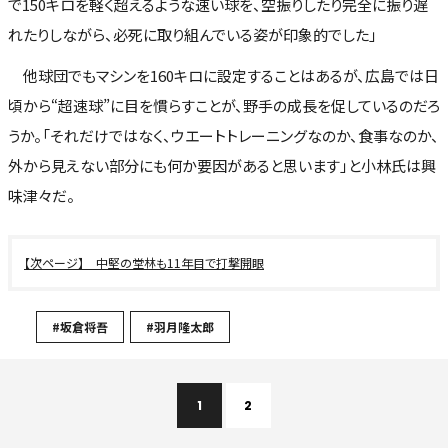
で150キロを軽く超えるような速い球を、空振りしたり完全に振り遅
れたりしながら、必死に取り組んでいる姿が印象的でした」
他球団でもマシンを160キロに設定することはあるが、広島では日
頃から“超速球”に目を慣らすことが、野手の成長を促しているのだろ
うか。「それだけではなく、ウエートトレーニングなのか、食事なのか、
外から見えない部分にも何か要因があると思います」と小林氏は興
味津々だ。
中堅の堂林も11年目で打撃開眼
#坂倉将吾
#羽月隆太郎
1
2