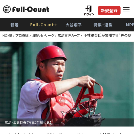
新規登録
新着
Full-Count＋
大谷翔平
特集・連載
NP
小林雅英氏が驚嘆する“鯉の謎”
HOME
プロ野球
JERA セ・リーグ
広島東洋カープ
広島・坂倉将吾【写真：荒川祐史】