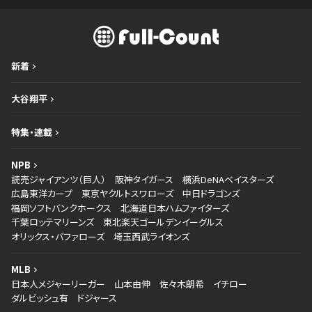
新着
大谷翔平
特集・連載
NPB
読売ジャイアンツ（巨人）
阪神タイガース
横浜DeNAベイスターズ
広島東洋カープ
東京ヤクルトスワローズ
中日ドラゴンズ
福岡ソフトバンクホークス
北海道日本ハムファイターズ
千葉ロッテマリーンズ
東北楽天ゴールデンイーグルス
オリックス・バファローズ
埼玉西武ライオンズ
MLB
日本人メジャーリーガー
山本由伸
佐々木朗希
イチロー
ダルビッシュ有
ドジャース