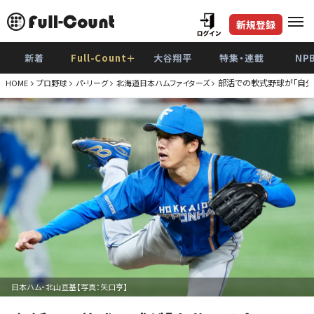
新規登録
新着
Full-Count＋
大谷翔平
特集・連載
NP
部活での軟式野球が「自分
HOME
プロ野球
パ・リーグ
北海道日本ハムファイターズ
日本ハム・北山亘基【写真：矢口亨】