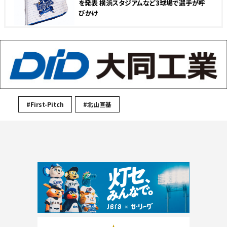
を発表 横浜スタジアムなど3球場で選手が呼
びかけ
#First-Pitch
#北山亘基