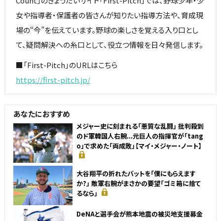
Count」のきょうだいサイト「First-Pitch」では、野球少年・少
女や指導者・保護者の皆さんが知りたい指導方法や、育成現
場の“今”を伝えています。野球の楽しさを覚える入り口とし
て、疑問解決への糸口として、役立つ情報を日々発信します。
■「First-Pitch」のURLはこちら
https://first-pitch.jp/
あなたにおすすめ
メジャー史に刻まれる「悪質な乱闘」 批判殺到
のド軍韓国人右腕...元巨人の指揮官が「tang
o」で求めた「両成敗」【マイ・メジャー・ノート】
大谷翔平の折れたバットを「僕にもらえます
か?」 敵軍右腕がまさかの要望「ゴミ箱に捨て
るなら」
DeNAと選手会が熊本地震の被災地支援募金