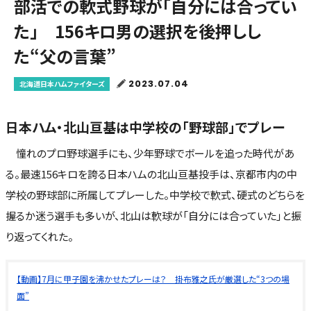
部活での軟式野球が「自分には合ってい
た」 156キロ男の選択を後押しし
た“父の言葉”
2023.07.04
北海道日本ハムファイターズ
日本ハム・北山亘基は中学校の「野球部」でプレー
憧れのプロ野球選手にも、少年野球でボールを追った時代があ
る。最速156キロを誇る日本ハムの北山亘基投手は、京都市内の中
学校の野球部に所属してプレーした。中学校で軟式、硬式のどちらを
握るか迷う選手も多いが、北山は軟球が「自分には合っていた」と振
り返ってくれた。
【動画】7月に甲子園を沸かせたプレーは？ 掛布雅之氏が厳選した“3つの場
面”