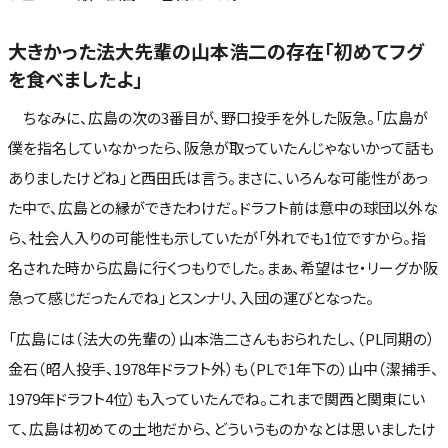
大きかった法大先輩の山本浩二の存在「初めてフグ
を食べましたよ」
ちなみに、広島の次の3番目が、野口投手を外した阪急。「広島が
僕を指名していなかったら、阪急が取っていたんじゃないかって話も
ありましたけどね」と西田氏は言う。まさに、いろんな可能性があっ
た中で、広島との縁ができたわけだ。ドラフト前は意中の球団以外な
ら、社会人入りの可能性も示していたが「外れでも1位ですから。指
名された時から広島に行くつもりでした。まぁ、希望はセ・リーグか阪
急って感じだったんでね」とスンナリ、入団の運びとなった。
「広島には（法大の先輩の）山本浩二さんもおられたし、（PL同期の）
金石（昭人投手、1978年ドラフト外）も（PLで1年下の）山中（潔捕手、
1979年ドラフト4位）も入っていたんでね。これまで関西と関東にい
て、広島は初めての土地だから、どういうものかなとは思いましたけ