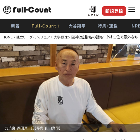
新規登録
新着
Full-Count＋
大谷翔平
特集・連載
NP
阪神2位指名の話も…外れ1位で意外な球団
HOME
独立リーグ・アマチュア
大学野球
元広島・西田真二氏【写真：山口真司】