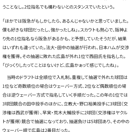
うことなし。2位指名でも構わないとのスタンスでいたという。
「ほかでは阪急がもしかしたら、あるんじゃないかと思っていました。
僕も好きな球団だったし、強かったしね」。スカウトも熱心で、阪神よ
り先の1位指名なら阪急があるかも、と予想していたそうだが、結果
はいずれも違っていた。法大・田中の抽選が行われ、日本ハムが交渉
権を獲得。その抽選に敗れた広島が外れ1位で西田氏を指名した。
「びっくりしたってことはないけど、広島かぁって感じでしたね」。
当時のドラフトは全順位で入札制。重複して抽選で外れた球団は
1位など奇数順位の場合はウェーバー方式、2位など偶数順位の場
合は逆ウェーバー方式で指名していく手順だった。この年の1位では
3球団競合の田中投手のほかに、立教大・野口裕美投手に3球団（交
渉権は西武が獲得）、早実・荒木大輔投手に2球団（交渉権はヤクル
トが獲得）競合で抽選になっており、抽選負けは5球団あり、その中の
ウェーバー順で広島は2番目だった。