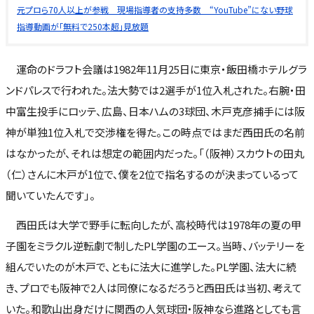
元プロら70人以上が参戦 現場指導者の支持多数 “YouTube”にない野球
指導動画が「無料で250本超」見放題
運命のドラフト会議は1982年11月25日に東京・飯田橋ホテルグラ
ンドパレスで行われた。法大勢では2選手が1位入札された。右腕・田
中富生投手にロッテ、広島、日本ハムの3球団、木戸克彦捕手には阪
神が単独1位入札で交渉権を得た。この時点ではまだ西田氏の名前
はなかったが、それは想定の範囲内だった。「（阪神）スカウトの田丸
（仁）さんに木戸が1位で、僕を2位で指名するのが決まっているって
聞いていたんです」。
西田氏は大学で野手に転向したが、高校時代は1978年の夏の甲
子園をミラクル逆転劇で制したPL学園のエース。当時、バッテリーを
組んでいたのが木戸で、ともに法大に進学した。PL学園、法大に続
き、プロでも阪神で2人は同僚になるだろうと西田氏は当初、考えて
いた。和歌山出身だけに関西の人気球団・阪神なら進路としても言