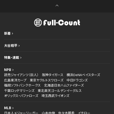
新着
大谷翔平
特集・連載
NPB
読売ジャイアンツ（巨人）
阪神タイガース
横浜DeNAベイスターズ
広島東洋カープ
東京ヤクルトスワローズ
中日ドラゴンズ
福岡ソフトバンクホークス
北海道日本ハムファイターズ
千葉ロッテマリーンズ
東北楽天ゴールデンイーグルス
オリックス・バファローズ
埼玉西武ライオンズ
MLB
日本人メジャーリーガー
山本由伸
佐々木朗希
イチロー