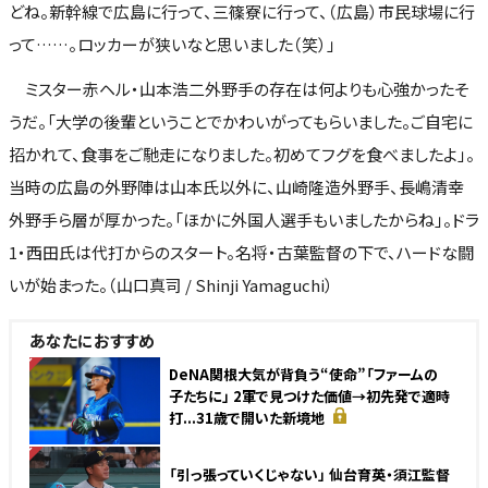
どね。新幹線で広島に行って、三篠寮に行って、（広島）市民球場に行
って……。ロッカーが狭いなと思いました（笑）」
ミスター赤ヘル・山本浩二外野手の存在は何よりも心強かったそ
うだ。「大学の後輩ということでかわいがってもらいました。ご自宅に
招かれて、食事をご馳走になりました。初めてフグを食べましたよ」。
当時の広島の外野陣は山本氏以外に、山崎隆造外野手、長嶋清幸
外野手ら層が厚かった。「ほかに外国人選手もいましたからね」。ドラ
1・西田氏は代打からのスタート。名将・古葉監督の下で、ハードな闘
いが始まった。（山口真司 / Shinji Yamaguchi）
あなたにおすすめ
NEW
DeNA関根大気が背負う“使命”「ファームの
子たちに」 2軍で見つけた価値→初先発で適時
打...31歳で開いた新境地
NEW
「引っ張っていくじゃない」 仙台育英・須江監督