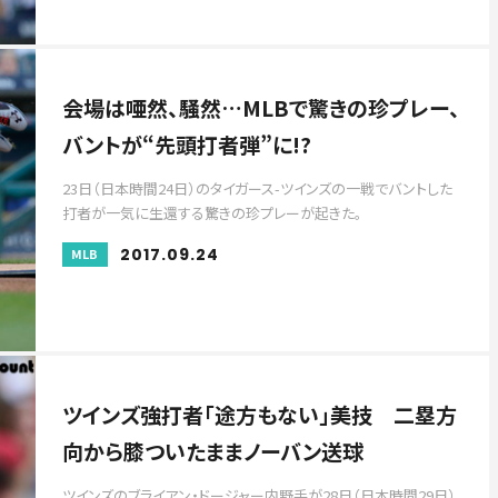
会場は唖然、騒然…MLBで驚きの珍プレー、
バントが“先頭打者弾”に!?
23日（日本時間24日）のタイガース-ツインズの一戦でバントした
打者が一気に生還する驚きの珍プレーが起きた。
2017.09.24
MLB
ツインズ強打者「途方もない」美技 二塁方
向から膝ついたままノーバン送球
ツインズのブライアン・ドージャー内野手が28日（日本時間29日）