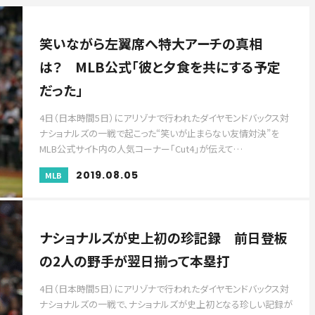
笑いながら左翼席へ特大アーチの真相
は？ MLB公式「彼と夕食を共にする予定
だった」
4日（日本時間5日）にアリゾナで行われたダイヤモンドバックス対
ナショナルズの一戦で起こった“笑いが止まらない友情対決”を
MLB公式サイト内の人気コーナー「Cut4」が伝えて…
2019.08.05
MLB
ナショナルズが史上初の珍記録 前日登板
の2人の野手が翌日揃って本塁打
4日（日本時間5日）にアリゾナで行われたダイヤモンドバックス対
ナショナルズの一戦で、ナショナルズが史上初となる珍しい記録が