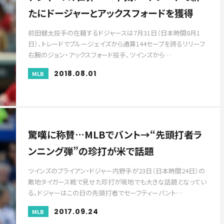
たにドージャーとアックスフォードを獲得
前田健太投手の在籍するドジャースは7月31日（日本時間8月1
日）、トレードでブルージェイズから通算144セーブを誇るリリーフ
右腕のジョン・アックスフォード投手、ツインズから…
2018.08.01
MLB
驚嘆に称賛…MLBでバント→“先頭打者ラ
ンニング弾”の珍打が米で話題
ツインズのブライアン・ドジャー内野手が23日（日本時間24日）の
敵地タイガース戦で見せた珍打が現地でも大きな話題となってい
る。ドジャーはこの日の先頭打者でセーフティーバント…
2017.09.24
MLB