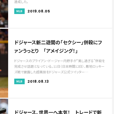
達成した。
2019.08.05
MLB
ドジャース新二遊間の「セクシー」併殺にフ
ァンうっとり 「アメイジング！」
ドジャースのブライアン・ドージャー内野手が“美し過ぎる”併殺を
完成させ話題となっている。11日（日本時間12日）、敵地ロッキー
ズ戦で披露した超美技をドジャーズ公式ツイッター…
2018.08.13
MLB
ドジャース、世界一へ本気！ トレードで新