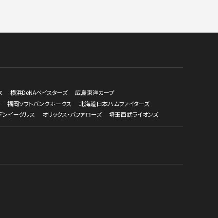
ス
横浜DeNAベイスターズ
広島東洋カープ
福岡ソフトバンクホークス
北海道日本ハムファイターズ
デンイーグルス
オリックス・バファローズ
埼玉西武ライオンズ