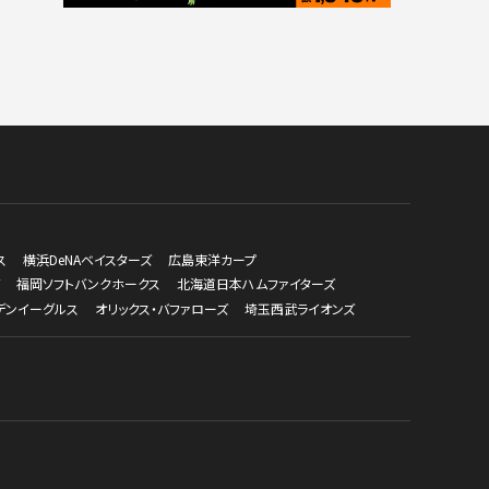
ス
横浜DeNAベイスターズ
広島東洋カープ
福岡ソフトバンクホークス
北海道日本ハムファイターズ
デンイーグルス
オリックス・バファローズ
埼玉西武ライオンズ