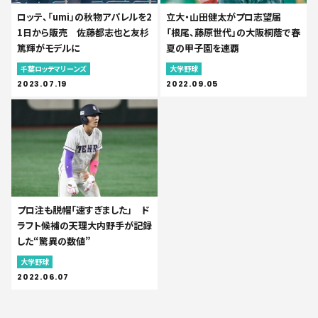
ロッテ、「umi」の秋物アパレルを2
立大・山田健太がプロ志望届
1日から販売 佐藤都志也と友杉
「根尾、藤原世代」の大阪桐蔭で春
篤輝がモデルに
夏の甲子園を連覇
千葉ロッテマリーンズ
大学野球
2023.07.19
2022.09.05
プロ注も脱帽「速すぎました」 ド
ラフト候補の天理大内野手が記録
した“驚異の数値”
大学野球
2022.06.07