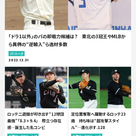
「ドラ1以外」のパの即戦力候補は？ 東北の3冠王やMLBか
ら異例の“逆輸入”ら逸材多数
パ・リーグ
2022.12.31
ロッテ二遊間が叩き出す“12球団
定位置奪取へ躍動するロッテ23
最強”「8.3＋9.4」 際立つ存在
歳 持ち味は“超攻撃スタイ
感…誕生した名コンビ
ル”…進化示す.128