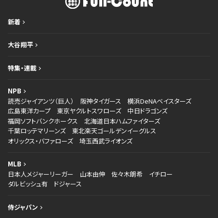
新着
大谷翔平
特集・連載
NPB
読売ジャイアンツ（巨人）
阪神タイガース
横浜DeNAベイスターズ
広島東洋カープ
東京ヤクルトスワローズ
中日ドラゴンズ
福岡ソフトバンクホークス
北海道日本ハムファイターズ
千葉ロッテマリーンズ
東北楽天ゴールデンイーグルス
オリックス・バファローズ
埼玉西武ライオンズ
MLB
日本人メジャーリーガー
山本由伸
佐々木朗希
イチロー
ダルビッシュ有
ドジャース
侍ジャパン