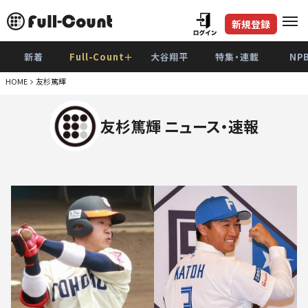
新規登録
新着
Full-Count＋
大谷翔平
特集・連載
NP
HOME
友杉篤輝
友杉篤輝 ニュース・速報