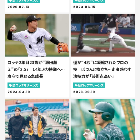
千葉ロッテマリーンズ
千葉ロッテマリーンズ
2026.07.13
2024.06.15
ロッテ2年目23歳が“源田超
僅か“4秒”に凝縮されたプロの
え”の「2.5」 14年ぶり快挙へ…
技 ぽつんと棒立ち…走者惑わす
攻守で見せる急成長
演技力が「芸術点高い」
千葉ロッテマリーンズ
千葉ロッテマリーンズ
2024.04.19
2023.09.19