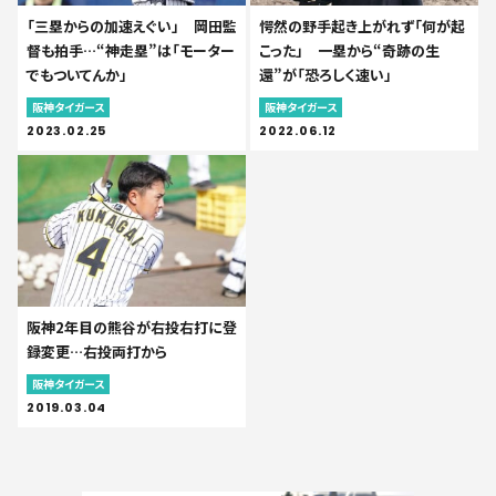
「三塁からの加速えぐい」 岡田監
愕然の野手起き上がれず「何が起
督も拍手…“神走塁”は「モーター
こった」 一塁から“奇跡の生
でもついてんか」
還”が「恐ろしく速い」
阪神タイガース
阪神タイガース
2023.02.25
2022.06.12
阪神2年目の熊谷が右投右打に登
録変更…右投両打から
阪神タイガース
2019.03.04