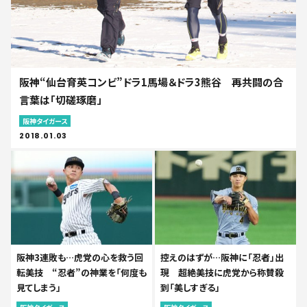
阪神“仙台育英コンビ”ドラ1馬場＆ドラ3熊谷 再共闘の合
言葉は「切磋琢磨」
阪神タイガース
2018.01.03
阪神3連敗も…虎党の心を救う回
控えのはずが…阪神に「忍者」出
転美技 “忍者”の神業を「何度も
現 超絶美技に虎党から称賛殺
見てしまう」
到「美しすぎる」