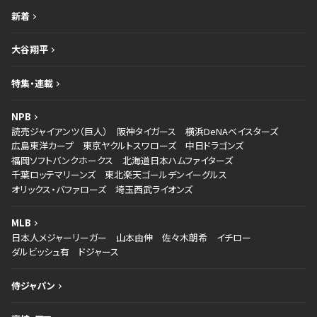
新着
大谷翔平
特集・連載
NPB
読売ジャイアンツ（巨人）
阪神タイガース
横浜DeNAベイスターズ
広島東洋カープ
東京ヤクルトスワローズ
中日ドラゴンズ
福岡ソフトバンクホークス
北海道日本ハムファイターズ
千葉ロッテマリーンズ
東北楽天ゴールデンイーグルス
オリックス・バファローズ
埼玉西武ライオンズ
MLB
日本人メジャーリーガー
山本由伸
佐々木朗希
イチロー
ダルビッシュ有
ドジャース
侍ジャパン