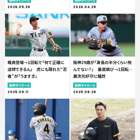
阪神タイガース
阪神タイガース
2026.05.29
2026.04.29
颯爽登場→1回転で「何で正確に
阪神29歳が「身長の半分くらい飛
送球できるん」 虎にも現れた“忍
んでない？」 垂直跳び→1回転…
者”が「うますぎ」
異次元好守に騒然
阪神タイガース
阪神タイガース
2025.09.11
2025.08.28