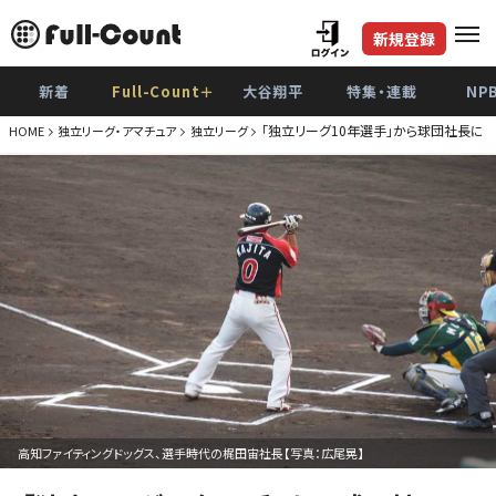
新規登録
新着
Full-Count＋
大谷翔平
特集・連載
NP
「独立リーグ10年選手」から球団社長に
HOME
独立リーグ・アマチュア
独立リーグ
高知ファイティングドッグス、選手時代の梶田宙社長【写真：広尾晃】