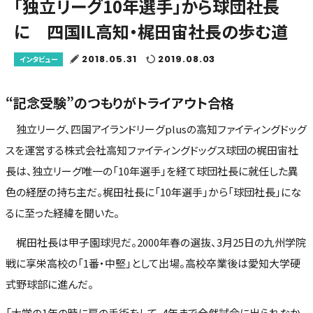
「独立リーグ10年選手」から球団社長
に 四国IL高知・梶田宙社長の歩む道
2018.05.31
2019.08.03
インタビュー
“記念受験”のつもりがトライアウト合格
独立リーグ、四国アイランドリーグplusの高知ファイティングドッグ
スを運営する株式会社高知ファイティングドッグス球団の梶田宙社
長は、独立リーグ唯一の「10年選手」を経て球団社長に就任した異
色の経歴の持ち主だ。梶田社長に「10年選手」から「球団社長」にな
るに至った経緯を聞いた。
梶田社長は甲子園球児だ。2000年春の選抜、3月25日の九州学院
戦に享栄高校の「1番・中堅」として出場。高校卒業後は愛知大学硬
式野球部に進んだ。
「大学の1年の時に肩の手術をして、4年まで全然試合に出られなか