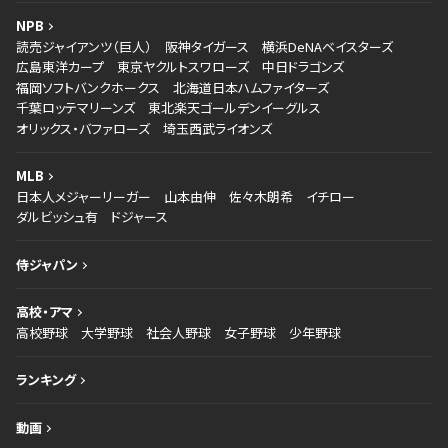
NPB
読売ジャイアンツ（巨人）
阪神タイガース
横浜DeNAベイスターズ
広島東洋カープ
東京ヤクルトスワローズ
中日ドラゴンズ
福岡ソフトバンクホークス
北海道日本ハムファイターズ
千葉ロッテマリーンズ
東北楽天ゴールデンイーグルス
オリックス・バファローズ
埼玉西武ライオンズ
MLB
日本人メジャーリーガー
山本由伸
佐々木朗希
イチロー
ダルビッシュ有
ドジャース
侍ジャパン
高校・アマ
高校野球
大学野球
社会人野球
女子野球
少年野球
ランキング
動画