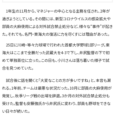
1年生の11月から、マネジャーの中心となる主務を任され、2年が
過ぎようとしている。その間には、新型コロナウイルスの感染拡大や
部員の大麻使用による対外試合禁止処分など、様々な“事件”が起き
た。それでも、名門・東海大の復活に力を尽くすには理由があった。
25日に川崎・等々力球場で行われた首都大学野球1部リーグ。東
海大はここまで全勝だった武蔵大を4-3で下し、井尻監督の下で初
めて単独首位に立った。この日も、小川さんは落ち着いた様子で試
合を見つめていた。
試合後に話を聞くと「大変なことの方が多いですね」と、本音も漏
れる。1年前、チームは最悪な状況だった。10月に部員の大麻使用が
発覚し、秋季リーグ戦の出場を辞退。3か月の対外試合禁止処分も
受けた。監督も安藤強氏から井尻氏に変わり、部員も野球をできな
い日々が続いた。