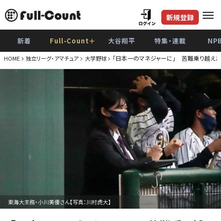
新規登録
新着
Full-Count＋
大谷翔平
特集・連載
NP
「日本一のマネジャーに」 苦難乗り越え
HOME
独立リーグ・アマチュア
大学野球
東海大主務・小川美優さん【写真：川村虎大】