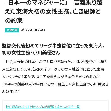
「日本一のマネジャーに」 苦難乗り越
えた東海大初の女性主務、亡き恩師と
の約束
2021.09.26
大学野球
監督交代後初めてリーグ単独首位に立った東海大、
初の女性主務・小川美優さん
社会人野球の日本生命でも指揮を執った井尻陽久監督が今年2
月に就任して以降、首都大学リーグで初の単独首位に立った東海
大。ベンチの1番左で、スコアを書きながら試合を見つめるのが、
1964年の創部以来58年目で初めて誕生した女性主務の小川美優さ
ん（3年）だ。
【表】運命の10・11を待つ、プロ志望届を提出した選手一覧