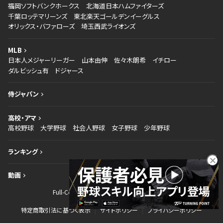
福岡ソフトバンクホークス
北海道日本ハムファイターズ
千葉ロッテマリーンズ
東北楽天ゴールデンイーグルス
オリックス・バファローズ
埼玉西武ライオンズ
MLB
日本人メジャーリーガー
山本由伸
佐々木朗希
イチロー
ダルビッシュ有
ドジャース
侍ジャパン
高校・アマ
高校野球
大学野球
社会人野球
女子野球
少年野球
ランキング
動画
Full-Countとは
お問い合わせ
運営会社
特定商取引法に基づく表示
サイトポリシー
プライバシーポリシー