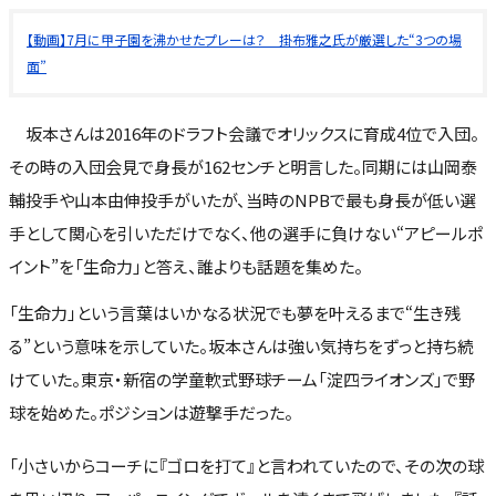
【動画】7月に甲子園を沸かせたプレーは？ 掛布雅之氏が厳選した“3つの場
面”
坂本さんは2016年のドラフト会議でオリックスに育成4位で入団。
その時の入団会見で身長が162センチと明言した。同期には山岡泰
輔投手や山本由伸投手がいたが、当時のNPBで最も身長が低い選
手として関心を引いただけでなく、他の選手に負けない“アピールポ
イント”を「生命力」と答え、誰よりも話題を集めた。
「生命力」という言葉はいかなる状況でも夢を叶えるまで“生き残
る”という意味を示していた。坂本さんは強い気持ちをずっと持ち続
けていた。東京・新宿の学童軟式野球チーム「淀四ライオンズ」で野
球を始めた。ポジションは遊撃手だった。
「小さいからコーチに『ゴロを打て』と言われていたので、その次の球