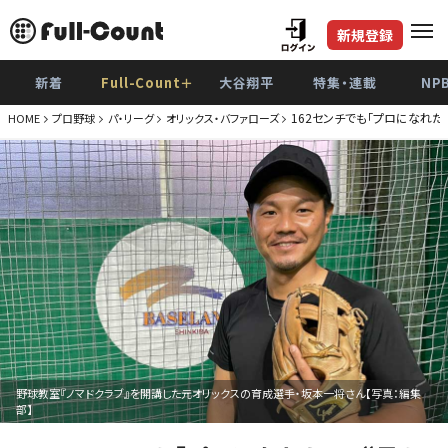
新規登録
新着
Full-Count＋
大谷翔平
特集・連載
NP
162センチでも「プロになれ
HOME
プロ野球
パ・リーグ
オリックス・バファローズ
野球教室『ノマドクラブ』を開講した元オリックスの育成選手・坂本一将さん【写真：編集
部】