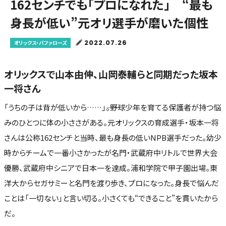
162センチでも「プロになれた」 “最も
身長が低い”元オリ選手が磨いた個性
2022.07.26
オリックス・バファローズ
オリックスで山本由伸、山岡泰輔らと同期だった坂本
一将さん
「うちの子は背が低いから……」――。野球少年を育てる保護者が持つ悩
みのひとつに体の小ささがある。元オリックスの育成選手・坂本一将
さんは公称162センチと当時、最も身長の低いNPB選手だった。幼少
時からチームで一番小さかったが名門・武蔵府中リトルで世界大会
優勝、武蔵府中シニアで日本一を達成。浦和学院で甲子園出場。東
洋大からセガサミーと名門を渡り歩き、プロになった。身長で悩んだ
ことは「一切ない」と言い切る。小さくても“できること”を貫いたから
だ。