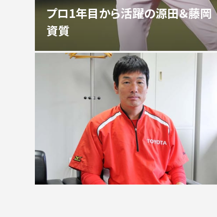
プロ1年目から活躍の源田＆藤岡
資質