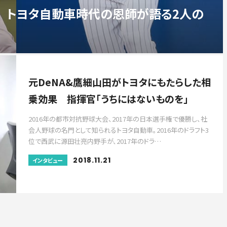
 トヨタ自動車時代の恩師が語る2人の
元DeNA&鷹細山田がトヨタにもたらした相
乗効果 指揮官「うちにはないものを」
2016年の都市対抗野球大会、2017年の日本選手権で優勝し、社
会人野球の名門として知られるトヨタ自動車。2016年のドラフト3
位で西武に源田壮亮内野手が、2017年のドラ…
2018.11.21
インタビュー