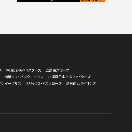
ス
横浜DeNAベイスターズ
広島東洋カープ
福岡ソフトバンクホークス
北海道日本ハムファイターズ
デンイーグルス
オリックス・バファローズ
埼玉西武ライオンズ