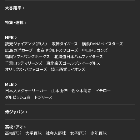
大谷翔平
特集・連載
NPB
読売ジャイアンツ（巨人）
阪神タイガース
横浜DeNAベイスターズ
広島東洋カープ
東京ヤクルトスワローズ
中日ドラゴンズ
福岡ソフトバンクホークス
北海道日本ハムファイターズ
千葉ロッテマリーンズ
東北楽天ゴールデンイーグルス
オリックス・バファローズ
埼玉西武ライオンズ
MLB
日本人メジャーリーガー
山本由伸
佐々木朗希
イチロー
ダルビッシュ有
ドジャース
侍ジャパン
高校・アマ
高校野球
大学野球
社会人野球
女子野球
少年野球