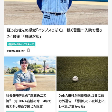
狂った指先の感覚「イップスっぽく」 続く苦難…入院で悟っ
た“最後”「無理だな」
横浜DeNAベイスターズ
2025.03.27
社長兼モデルの“超異色二刀
DeNA田村が現役引退、1日に戦
流”…元DeNA右腕の今 4年で
力外通告 「想像していた以上に
戦力外、短命で感じた現実
レベルが高かった」