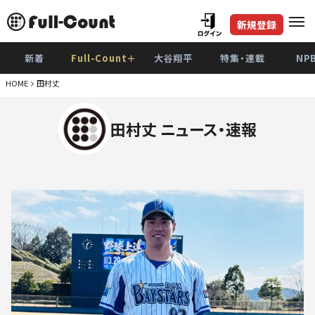
新規登録
新着
Full-Count＋
大谷翔平
特集・連載
NP
HOME
田村丈
田村丈 ニュース・速報