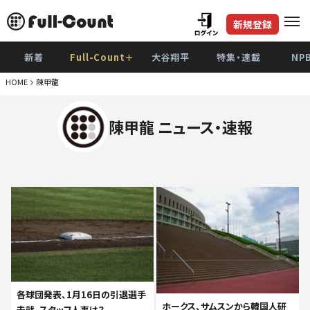
新規登録
新着
Full-Count＋
大谷翔平
特集・連載
NP
HOME
陳甲龍
陳甲龍 ニュース・速報
各球団発表、1月16日の引退選手
ホークス、サムスンから韓国人研
去就、スタッフ人事は？