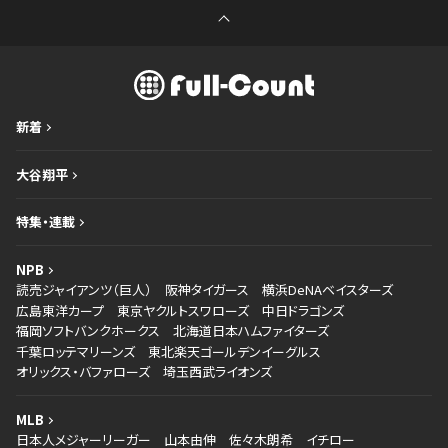
新着
大谷翔平
特集・連載
NPB
読売ジャイアンツ（巨人）
阪神タイガース
横浜DeNAベイスターズ
広島東洋カープ
東京ヤクルトスワローズ
中日ドラゴンズ
福岡ソフトバンクホークス
北海道日本ハムファイターズ
千葉ロッテマリーンズ
東北楽天ゴールデンイーグルス
オリックス・バファローズ
埼玉西武ライオンズ
MLB
日本人メジャーリーガー
山本由伸
佐々木朗希
イチロー