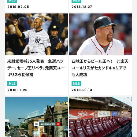
MLB
MLB
2019.02.05
2018.12.27
米殿堂候補35人発表 急逝ハラ
四球王からビール王へ！ 元楽天
デー、セーブ王リベラ、元楽天ユー
ユーキリスがセカンドキャリアで
キリスら初候補
も大成功
MLB
MLB
2018.11.20
2018.01.14