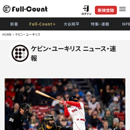
新規登録
新着
Full-Count＋
大谷翔平
特集・連載
NP
HOME
ケビン・ユーキリス
ケビン・ユーキリス ニュース・速
報