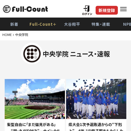
新規登録
新着
Full-Count＋
大谷翔平
特集・連載
NP
HOME
中央学院
中央学院 ニュース・速報
髪型自由に「まだ偏見がある」
県大会1次予選敗退からの“下剋
“脱・丸刈り対決”…ナインたち
上” 6年ぶり甲子園をもたらした