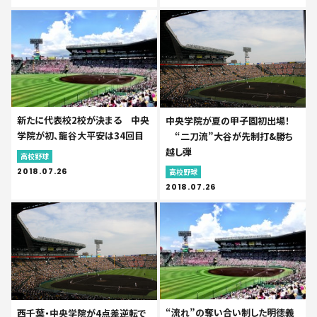
新たに代表校2校が決まる 中央
中央学院が夏の甲子園初出場！
学院が初、龍谷大平安は34回目
“二刀流”大谷が先制打&勝ち
越し弾
高校野球
2018.07.26
高校野球
2018.07.26
“流れ”の奪い合い制した明徳義
西千葉・中央学院が4点差逆転で